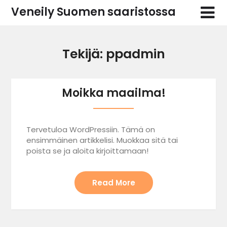
Skip
Veneily Suomen saaristossa
to
content
Tekijä:
ppadmin
Moikka maailma!
Tervetuloa WordPressiin. Tämä on
ensimmäinen artikkelisi. Muokkaa sitä tai
poista se ja aloita kirjoittamaan!
Read More