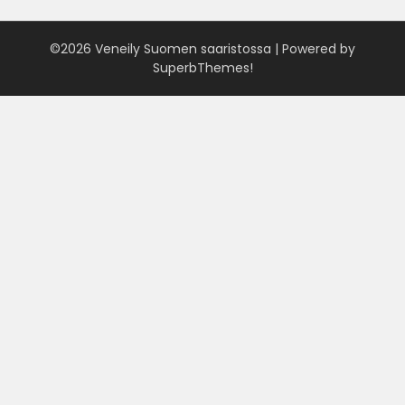
©2026 Veneily Suomen saaristossa
| Powered by
SuperbThemes!