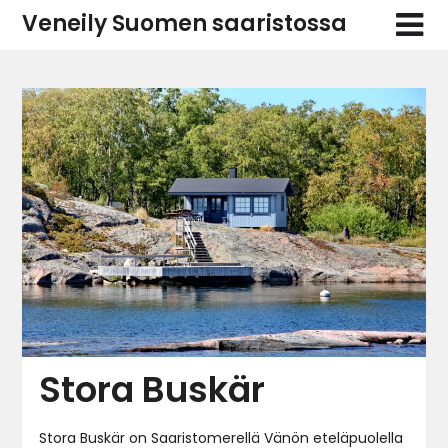
Skip
Veneily Suomen saaristossa
to
content
Stora Buskär
Stora Buskär on Saaristomerellä Vänön eteläpuolella